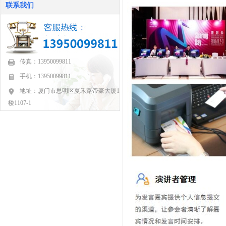
联系我们
传真：13950099811
手机：13950099811
地址：厦门市思明区夏禾路帝豪大厦11
楼1107-1